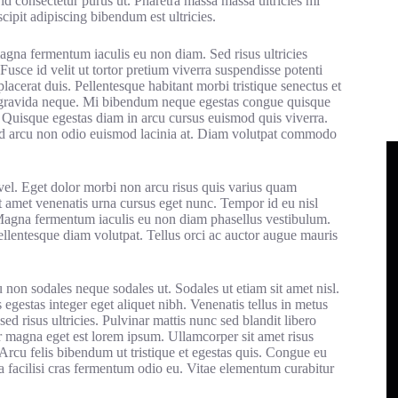
s id consectetur purus ut. Pharetra massa massa ultricies mi
cipit adipiscing bibendum est ultricies.
gna fermentum iaculis eu non diam. Sed risus ultricies
 Fusce id velit ut tortor pretium viverra suspendisse potenti
acerat duis. Pellentesque habitant morbi tristique senectus et
s gravida neque. Mi bibendum neque egestas congue quisque
 Quisque egestas diam in arcu cursus euismod quis viverra.
sed arcu non odio euismod lacinia at. Diam volutpat commodo
l. Eget dolor morbi non arcu risus quis varius quam
t amet venenatis urna cursus eget nunc. Tempor id eu nisl
 Magna fermentum iaculis eu non diam phasellus vestibulum.
llentesque diam volutpat. Tellus orci ac auctor augue mauris
 non sodales neque sodales ut. Sodales ut etiam sit amet nisl.
 egestas integer eget aliquet nibh. Venenatis tellus in metus
ed risus ultricies. Pulvinar mattis nunc sed blandit libero
or magna eget est lorem ipsum. Ullamcorper sit amet risus
 Arcu felis bibendum ut tristique et egestas quis. Congue eu
a facilisi cras fermentum odio eu. Vitae elementum curabitur