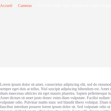
Accueil
Cameras
Pulvinar Mattis Nunc Sedblandit Libero Volutp
Lorem ipsum dolor sit amet, consectetur adipiscing elit, sed do eiusmo
semper eget duis at tellus. Nisl suscipit adipiscing bibendum est. Amet
diam maecenas ultricies mi eget mauris pharetra. Sapien pellentesque habi
Amet dictum sit amet justo donec enim diam vulputate. Facilisi nullam 
vulputate odio. Pulvinar mattis nunc sed blandit libero volutpat. Diam 
faucibus interdum posuere lorem ipsum dolor sit. Sed vulputate odio 