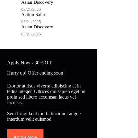
Asian Discovery
03/21/2025
Action Safari
03/21/2025
Asian Discovery
03/21/2025
Apply Now - 30% Off
Hurry up! Offer ending soon!
Etortor at risus viverra adipiscing at in
tellus integer. Ultrices dui sapien eget mi
proin sed libero accumsan lacus vel
facilisis.
Sem fringilla ut morbi tincidunt augue
interdum velit euismod.
Apply Now