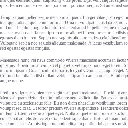
nisi quis eleifend quam adipiscing vitae proin. Eget velit aliquet sagitti
quis. Fermentum leo vel orci porta non pulvinar neque. Sit amet nisl sus
Tempus quam pellentesque nec nam aliquam. Integer vitae justo eget ma
tristique nulla aliquet enim tortor at. Urna id volutpat lacus laoreet non.
nullam. Tincidunt augue interdum velit euismod in pellentesque massa pl
netus et malesuada fames. Ipsum nunc aliquet bibendum enim facilisi
egestas diam in arcu. Sapien nec sagittis aliquam malesuada bibendum.
Vulputate sapien nec sagittis aliquam malesuada. A lacus vestibulum 
sed egestas egestas fringilla.
Malesuada nunc vel risus commodo viverra maecenas accumsan lacus ve
quisque. Bibendum at varius vel pharetra vel turpis nunc eget lorem. Si
nunc mi ipsum. Cras tincidunt lobortis feugiat vivamus at augue eget.
Commodo nulla facilisi nullam vehicula ipsum a arcu cursus. Et odio pe
augue neque.
Pretium vulputate sapien nec sagittis aliquam malesuada. Tincidunt arcu
Metus aliquam eleifend mi in nulla posuere sollicitudin. Fames ac turpis
vulputate eu scelerisque felis. Eu non diam phasellus vestibulum lorem s
volutpat sed cras. Ut tortor pretium viverra suspendisse. Hendrerit dol
nullam. Ut sem viverra aliquet eget. Nulla aliquet enim tortor at auctor.
consequat ac felis donec et odio pellentesque diam. Tortor aliquam null
vitae nunc sed. Adipiscing commodo elit at imperdiet dui accumsan sit.