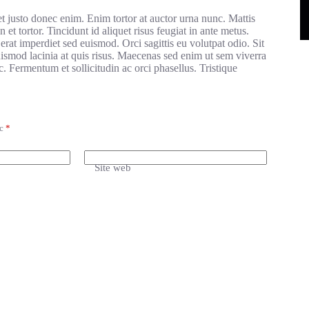
et justo donec enim. Enim tortor at auctor urna nunc. Mattis
 et tortor. Tincidunt id aliquet risus feugiat in ante metus.
 erat imperdiet sed euismod. Orci sagittis eu volutpat odio. Sit
ismod lacinia at quis risus. Maecenas sed enim ut sem viverra
c. Fermentum et sollicitudin ac orci phasellus. Tristique
ec
*
Site web