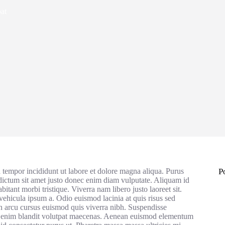
at
d tempor incididunt ut labore et dolore magna aliqua. Purus
P
 dictum sit amet justo donec enim diam vulputate. Aliquam id
tant morbi tristique. Viverra nam libero justo laoreet sit.
vehicula ipsum a. Odio euismod lacinia at quis risus sed
in arcu cursus euismod quis viverra nibh. Suspendisse
ut enim blandit volutpat maecenas. Aenean euismod elementum